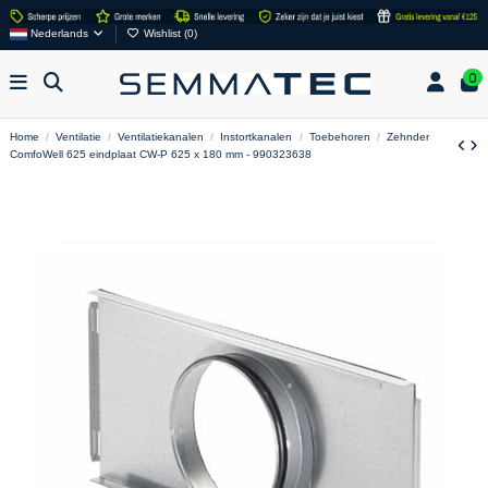
Nederlands
Wishlist (
0
)
0
Home
Ventilatie
Ventilatiekanalen
Instortkanalen
Toebehoren
Zehnder
ComfoWell 625 eindplaat CW-P 625 x 180 mm - 990323638