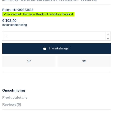
Referentie
990323638
Op voorraad : levering in Benelux, Frankrijk en Duitsland
€ 102,40
Inclusief belasting
In winkelwagen
Omschrijving
Productdetails
Reviews
(0)