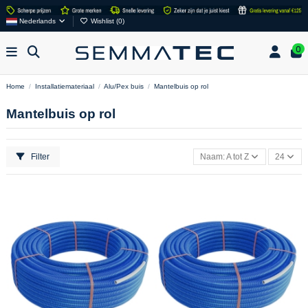
Nederlands
Wishlist (
0
)
0
Home
Installatiemateriaal
Alu/Pex buis
Mantelbuis op rol
Mantelbuis op rol
Filter
Naam: A tot Z
24