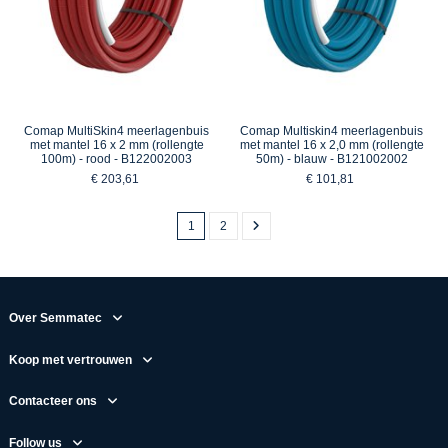
Comap MultiSkin4 meerlagenbuis
Comap Multiskin4 meerlagenbuis
met mantel 16 x 2 mm (rollengte
met mantel 16 x 2,0 mm (rollengte
100m) - rood - B122002003
50m) - blauw - B121002002
€ 203,61
€ 101,81
1
2
Over Semmatec
Koop met vertrouwen
Contacteer ons
Follow us