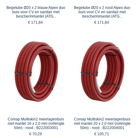
Begetube Ø20 x 2 blauw Alpex duo
Begetube Ø20 x 2 rood Alpex duo
buis voor CV en sanitair met
buis voor CV en sanitair met
beschermmantel (ATG...
beschermmantel (ATG...
€ 171,84
€ 171,84
Comap Multiskin2 meerlagenbuis
Comap Multiskin2 meerlagenbuis
met mantel 16 x 2,0 mm (rollengte
met mantel 20 x 2,0 mm (rollengte
50m) - rood - B222003001
50m) - rood - B222004001
€ 70,29
€ 105,71