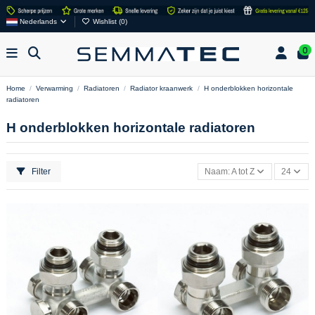
Nederlands
Wishlist (
0
)
0
Home
Verwarming
Radiatoren
Radiator kraanwerk
H onderblokken horizontale
radiatoren
H onderblokken horizontale radiatoren
Filter
Naam: A tot Z
24