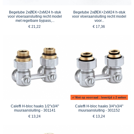
Begetube 2xØEK+2xM24 h-stuk
Begetube 2xØEK+2xM24 h-stuk
voor vloeraansluiting recht model
voor vloeraansluiting recht model
met regelbare bypass,...
voor...
€ 21,22
€ 17,36
Niet op voorraad : levertijd ± 2 weken
Caleffi H-bloc haaks 1/2"x3/4"
Caleffi H-bloc haaks 3/4"x3/4"
muuraansluiting - 301141
muuraansluiting - 301152
€ 13,24
€ 13,24