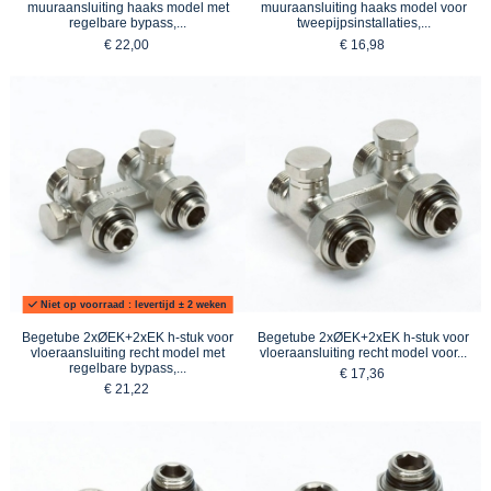
muuraansluiting haaks model met
muuraansluiting haaks model voor
regelbare bypass,...
tweepijpsinstallaties,...
€ 22,00
€ 16,98
Niet op voorraad : levertijd ± 2 weken
Begetube 2xØEK+2xEK h-stuk voor
Begetube 2xØEK+2xEK h-stuk voor
vloeraansluiting recht model met
vloeraansluiting recht model voor...
regelbare bypass,...
€ 17,36
€ 21,22