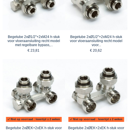
Begetube 2xØ1/2"+2xM24 h-stuk
Begetube 2xØ1/2"+2xM24 h-stuk
voor vloeraansluiting recht model
voor vloeraansluiting recht model
met regelbare bypass,...
voor...
€ 23,81
€ 20,62
Niet op voorraad : levertijd ± 2 weken
Niet op voorraad : levertijd ± 2 weken
Begetube 2xØEK+2xEK h-stuk voor
Begetube 2xØEK+2xEK h-stuk voor