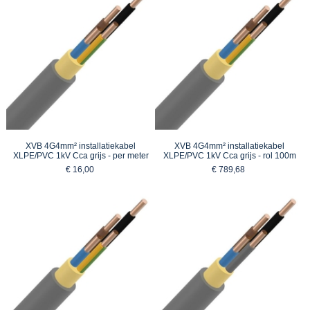
XVB 4G4mm² installatiekabel
XVB 4G4mm² installatiekabel
XLPE/PVC 1kV Cca grijs - per meter
XLPE/PVC 1kV Cca grijs - rol 100m
€ 16,00
€ 789,68