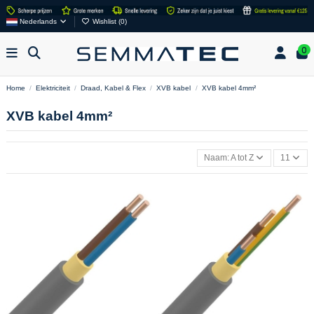
Nederlands
Wishlist (
0
)
0
Home
Elektriciteit
Draad, Kabel & Flex
XVB kabel
XVB kabel 4mm²
XVB kabel 4mm²
Naam: A tot Z
11