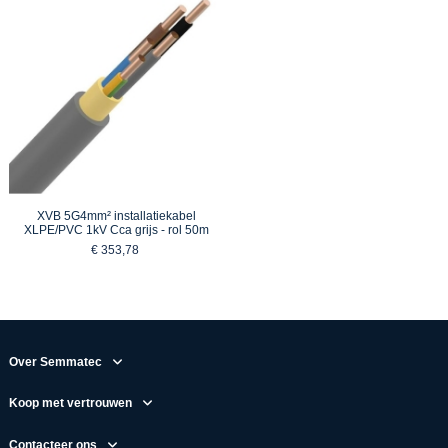
XVB 5G4mm² installatiekabel
XLPE/PVC 1kV Cca grijs - rol 50m
€ 353,78
Over Semmatec
Koop met vertrouwen
Contacteer ons