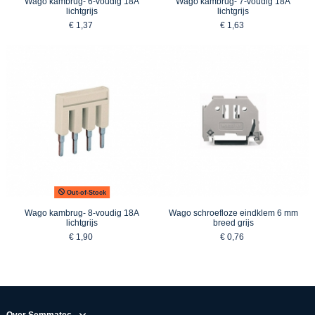
Wago kambrug- 6-voudig 18A
Wago kambrug- 7-voudig 18A
lichtgrijs
lichtgrijs
€ 1,37
€ 1,63
Out-of-Stock
Wago kambrug- 8-voudig 18A
Wago schroefloze eindklem 6 mm
lichtgrijs
breed grijs
€ 1,90
€ 0,76