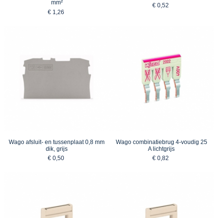
mm²
€ 0,52
€ 1,26
Wago afsluit- en tussenplaat 0,8 mm
Wago combinatiebrug 4-voudig 25
dik, grijs
A lichtgrijs
€ 0,50
€ 0,82