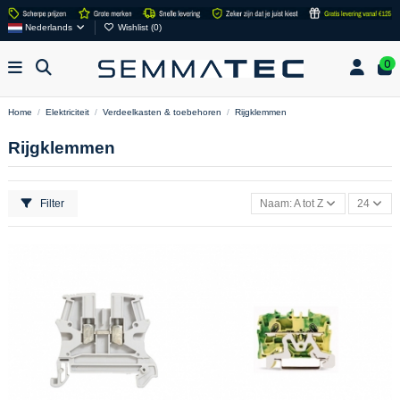
Nederlands
Wishlist (
0
)
0
Home
Elektriciteit
Verdeelkasten & toebehoren
Rijgklemmen
Rijgklemmen
Filter
Naam: A tot Z
24