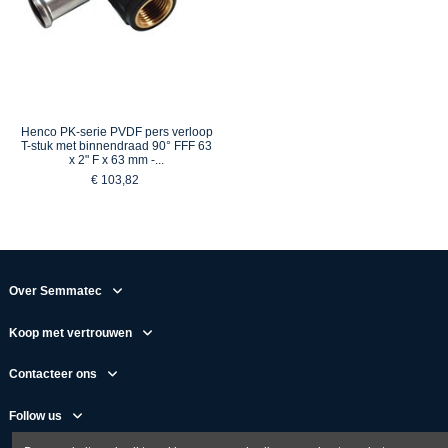
Henco PK-serie PVDF pers verloop
T-stuk met binnendraad 90° FFF 63
x 2" F x 63 mm -...
€ 103,82
Over Semmatec
Koop met vertrouwen
Contacteer ons
Follow us