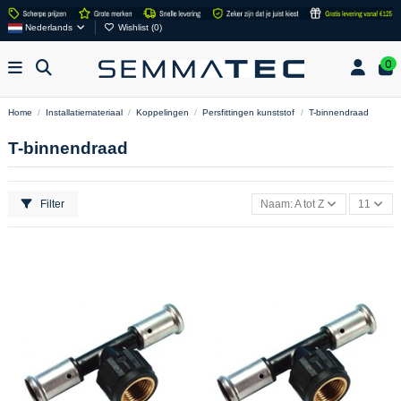
Nederlands
Wishlist (
0
)
0
Home
Installatiemateriaal
Koppelingen
Persfittingen kunststof
T-binnendraad
T-binnendraad
Filter
Naam: A tot Z
11