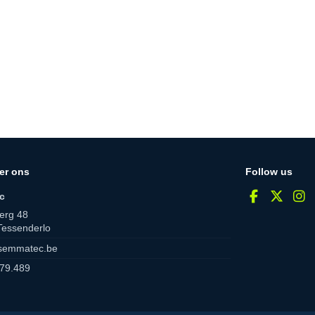
er ons
Follow us
c
erg 48
Tessenderlo
semmatec.be
79.489