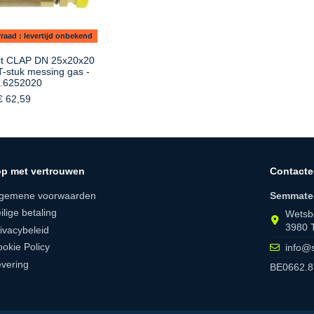
raad : levertijd onbekend
kit CLAP DN 25x20x20
T-stuk messing gas -
.6252020
€ 62,59
p met vertrouwen
Contacte
lgemene voorwaarden
Semmate
ilige betaling
Wetsb
3980 
ivacybeleid
okie Policy
info@
vering
BE0662.8