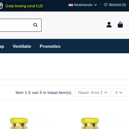
Nederlands
Wishlist (
0
)
ap
Ventilatie
Promoties
Item 1-5 van 5 in totaal item(s)
Naam: A tot Z
5