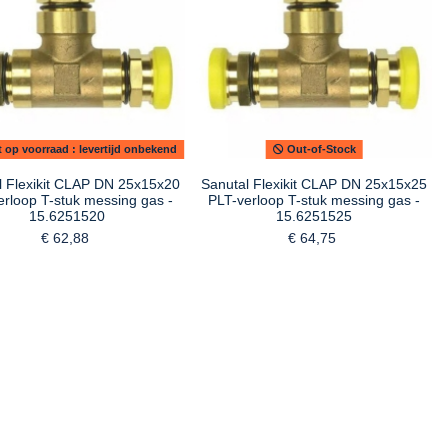
 op voorraad : levertijd onbekend
Out-of-Stock
l Flexikit CLAP DN 25x15x20
Sanutal Flexikit CLAP DN 25x15x25
erloop T-stuk messing gas -
PLT-verloop T-stuk messing gas -
15.6251520
15.6251525
€ 62,88
€ 64,75