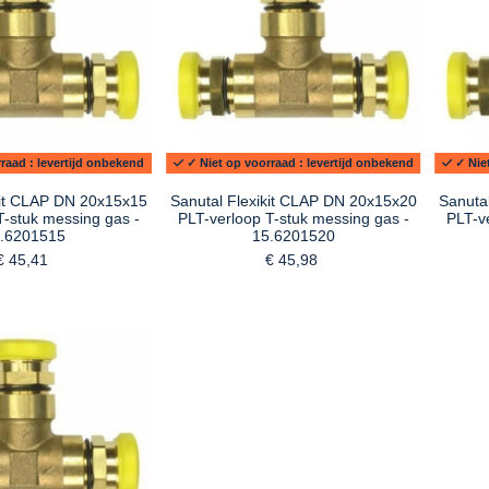
raad : levertijd onbekend
✓ Niet op voorraad : levertijd onbekend
✓ Niet
kit CLAP DN 20x15x15
Sanutal Flexikit CLAP DN 20x15x20
Sanuta
T-stuk messing gas -
PLT-verloop T-stuk messing gas -
PLT-v
.6201515
15.6201520
€ 45,41
€ 45,98