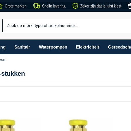
ing
Sanitair
Waterpompen
Elektriciteit
Gereedsch
kken
-stukken