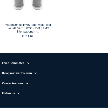
WaterGenius RWS regenwaterfilter
3/4 - debiet 10 l/min - met 2 extra
filter patronen -...
€ 111,62
Over Semmatec
Koop met vertrouwen
Contacteer ons
Follow us