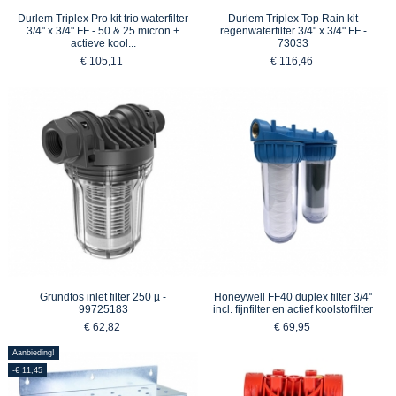
Durlem Triplex Pro kit trio waterfilter
Durlem Triplex Top Rain kit
3/4" x 3/4" FF - 50 & 25 micron +
regenwaterfilter 3/4" x 3/4" FF -
actieve kool...
73033
€ 105,11
€ 116,46
Grundfos inlet filter 250 µ -
Honeywell FF40 duplex filter 3/4''
99725183
incl. fijnfilter en actief koolstoffilter
€ 62,82
€ 69,95
Aanbieding!
-€ 11,45