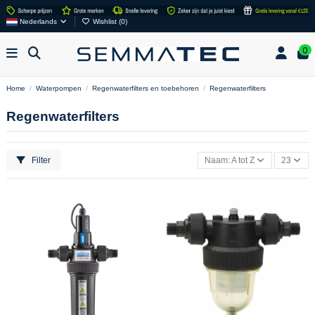
Nederlands
Wishlist (
0
)
0
Home
Waterpompen
Regenwaterfilters en toebehoren
Regenwaterfilters
Regenwaterfilters
Filter
Naam: A tot Z
23