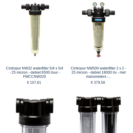
Cintropur NW32 waterfilter 5/4 x 5/4
Cintropur NW500 waterfilter 2 x 2 -
- 25 micron - debiet 6500 l/uur -
25 micron - debiet 18000 l/u - met
FWCCNW320
manometers -...
€ 107,81
€ 379,58