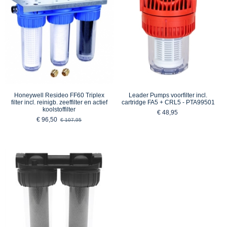
Honeywell Resideo FF60 Triplex
Leader Pumps voorfilter incl.
filter incl. reinigb. zeeffilter en actief
cartridge FA5 + CRL5 - PTA99501
koolstoffilter
€ 48,95
€ 96,50
€ 107,95