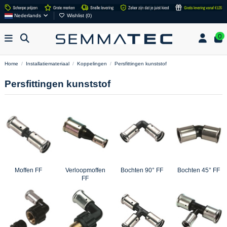
Nederlands
Wishlist (
0
)
0
Home
Installatiemateriaal
Koppelingen
Persfittingen kunststof
Persfittingen kunststof
Moffen FF
Verloopmoffen
Bochten 90° FF
Bochten 45° FF
FF