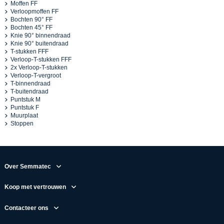
Moffen FF
Verloopmoffen FF
Bochten 90° FF
Bochten 45° FF
Knie 90° binnendraad
Knie 90° buitendraad
T-stukken FFF
Verloop-T-stukken FFF
2x Verloop-T-stukken
Verloop-T-vergroot
T-binnendraad
T-buitendraad
Puntstuk M
Puntstuk F
Muurplaat
Stoppen
Over Semmatec
Koop met vertrouwen
Contacteer ons