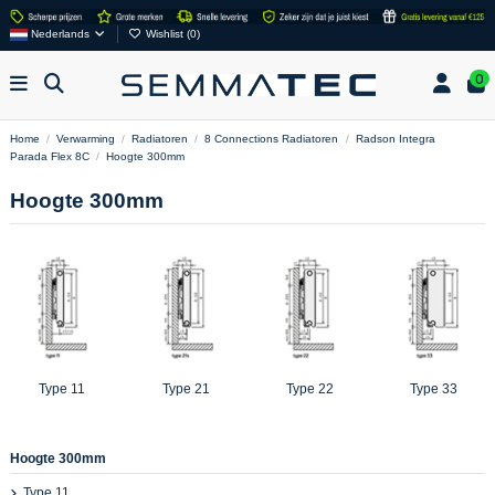
Nederlands
Wishlist (
0
)
0
Home
Verwarming
Radiatoren
8 Connections Radiatoren
Radson Integra
Parada Flex 8C
Hoogte 300mm
Hoogte 300mm
Type 11
Type 21
Type 22
Type 33
Hoogte 300mm
Type 11