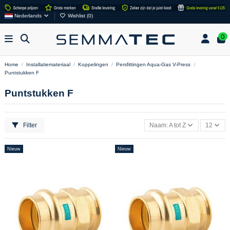
Nederlands
Wishlist (
0
)
0
Home
Installatiemateriaal
Koppelingen
Persfittingen Aqua-Gas V-Press
Puntstukken F
Puntstukken F
Filter
Naam: A tot Z
12
Nieuw
Nieuw