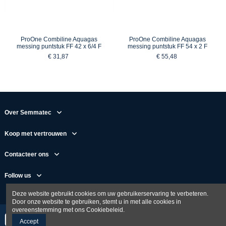
ProOne Combiline Aquagas
ProOne Combiline Aquagas
messing puntstuk FF 42 x 6/4 F
messing puntstuk FF 54 x 2 F
€ 31,87
€ 55,48
Over Semmatec
Koop met vertrouwen
Contacteer ons
Follow us
Deze website gebruikt cookies om uw gebruikerservaring te verbeteren.
Door onze website te gebruiken, stemt u in met alle cookies in
overeenstemming met ons Cookiebeleid.
Accept