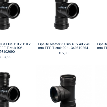
er 3 Plus 110 x 110 x
Pipelife Master 3 Plus 40 x 40 x 40
Pipeli
FF T-stuk 90° -
mm FFF T-stuk 90° - 3496102641
mm FF
96102690
€ 5,09
€ 13,83