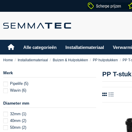
Alle categorieën
Installatiemateriaal
Verwarm
Home
Installatiemateriaal
Buizen & Hulpstukken
PP hulpstukken
PP T-
Merk
PP T-stuk
Pipelife
(5)
Wavin
(6)
Diameter mm
32mm
(1)
40mm
(2)
50mm
(2)