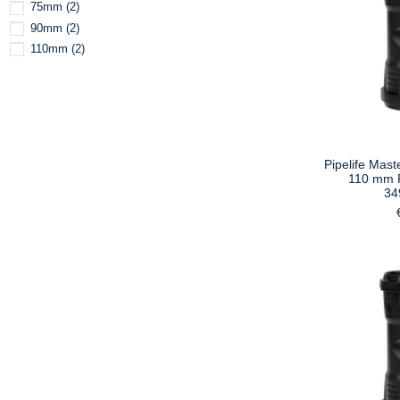
75mm
(2)
90mm
(2)
110mm
(2)
Pipelife Mast
110 mm F
34