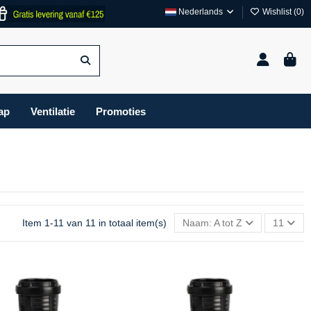
Nederlands
Wishlist (
0
)
ap
Ventilatie
Promoties
Item 1-11 van 11 in totaal item(s)
Naam: A tot Z
11