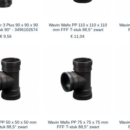
r 3 Plus 90 x 90 x 90
Wavin Wafix PP 110 x 110 x 110
Wavin
uk 90° - 3496102674
mm FFF T-stuk 88,5° zwart
€ 9,56
€ 11,04
 PP 50 x 50 x 50 mm
Wavin Wafix PP 75 x 75 x 75 mm
Wavin
tuk 88,5° zwart
FFF T-stuk 88,5° zwart