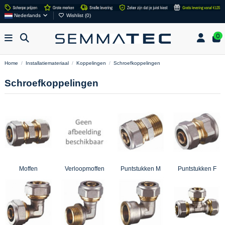
Nederlands
Wishlist (
0
)
0
Home
Installatiemateriaal
Koppelingen
Schroefkoppelingen
Schroefkoppelingen
Moffen
Verloopmoffen
Puntstukken M
Puntstukken F