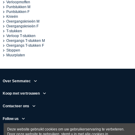
Verloopmoffen
Puntstukken M
Puntstukken F
Knieën
Overgangsknieën M
Overgangsknieën F
T-stukken
Verloop T-stukken
Overgangs T-stukken M
Overgangs T-stukken F
Stoppen
Muurplaten
Over Semmatec
Koop met vertrouwen
Contacteer ons
Follow us
Deze website gebruikt cookies om uw gebruikerservaring te verbeteren.
Door onze website te gebruiken, stemt u in met alle cookies in