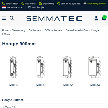
Nederlands
Wishlist (
0
)
0
Home
Verwarming
Radiatoren
ECO radiatoren
Stelrad Novello Eco
Hoogte
900mm
Hoogte 900mm
Type 11
Type 21
Type 22
Type 33
Hoogte 900mm
Type 11