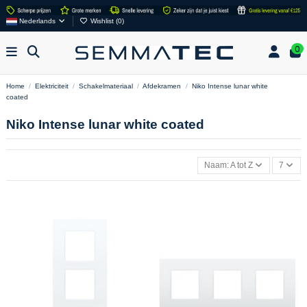
Nederlands
Wishlist (
0
)
0
Home
Elektriciteit
Schakelmateriaal
Afdekramen
Niko Intense lunar white
coated
Niko Intense lunar white coated
Naam: A tot Z
7