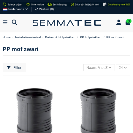
Nederlands
Wishlist (
0
)
0
Home
Installatiemateriaal
Buizen & Hulpstukken
PP hulpstukken
PP mof zwart
PP mof zwart
Filter
Naam: A tot Z
24