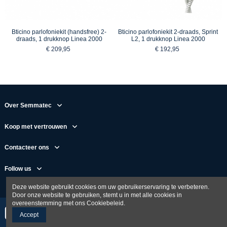
Bticino parlofoniekit (handsfree) 2-
Bticino parlofoniekit 2-draads, Sprint
draads, 1 drukknop Linea 2000
L2, 1 drukknop Linea 2000
€ 209,95
€ 192,95
Over Semmatec
Koop met vertrouwen
Contacteer ons
Follow us
Deze website gebruikt cookies om uw gebruikerservaring te verbeteren.
Door onze website te gebruiken, stemt u in met alle cookies in
overeenstemming met ons Cookiebeleid.
Accept