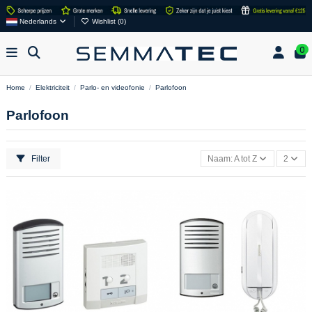
Nederlands
Wishlist (
0
)
0
Home
Elektriciteit
Parlo- en videofonie
Parlofoon
Parlofoon
Filter
Naam: A tot Z
2