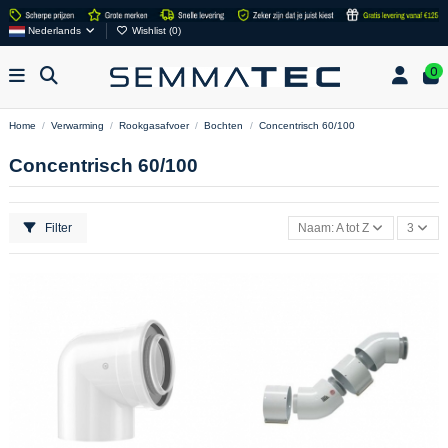
Nederlands
Wishlist (
0
)
0
Home
Verwarming
Rookgasafvoer
Bochten
Concentrisch 60/100
Concentrisch 60/100
Filter
Naam: A tot Z
3