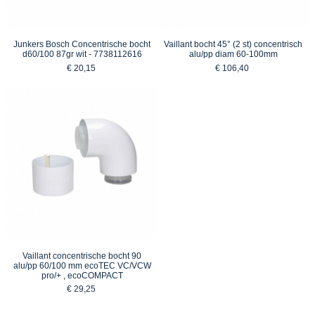
Junkers Bosch Concentrische bocht
Vaillant bocht 45° (2 st) concentrisch
d60/100 87gr wit - 7738112616
alu/pp diam 60-100mm
€ 20,15
€ 106,40
Vaillant concentrische bocht 90
alu/pp 60/100 mm ecoTEC VC/VCW
pro/+ , ecoCOMPACT
€ 29,25