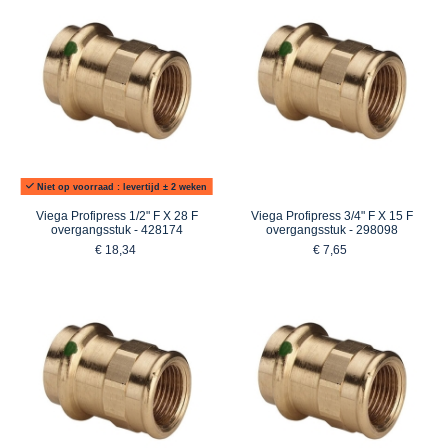
Niet op voorraad : levertijd ± 2 weken
Viega Profipress 1/2" F X 28 F
Viega Profipress 3/4" F X 15 F
overgangsstuk - 428174
overgangsstuk - 298098
€ 18,34
€ 7,65