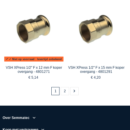
✓ Niet op voorraad : levertijd onbekend
VSH XPress 1/2" F x 12 mm F koper
VSH XPress 1/2" F x 15 mm F koper
overgang - 4801271
overgang - 4801291
€ 5,14
€ 4,20
1
2
Over Semmatec
Koop met vertrouwen