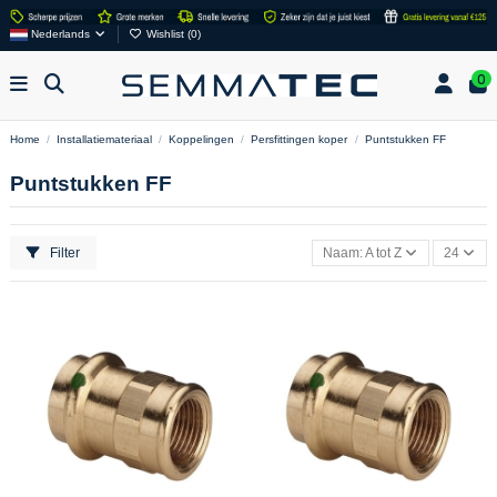
Nederlands
Wishlist (
0
)
0
Home
Installatiemateriaal
Koppelingen
Persfittingen koper
Puntstukken FF
Puntstukken FF
Filter
Naam: A tot Z
24