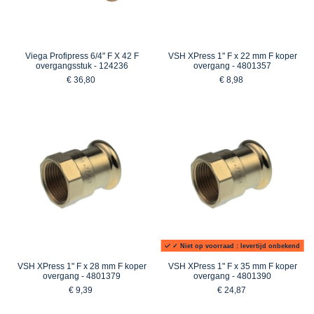
Viega Profipress 6/4" F X 42 F
VSH XPress 1" F x 22 mm F koper
overgangsstuk - 124236
overgang - 4801357
€ 36,80
€ 8,98
✓ Niet op voorraad : levertijd onbekend
VSH XPress 1" F x 28 mm F koper
VSH XPress 1" F x 35 mm F koper
overgang - 4801379
overgang - 4801390
€ 9,39
€ 24,87