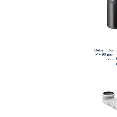
Geberit Duofi
MF 90 mm - 
voor h