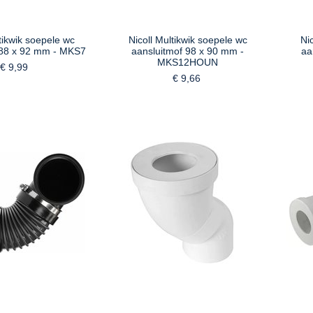
tikwik soepele wc
Nicoll Multikwik soepele wc
Ni
 88 x 92 mm - MKS7
aansluitmof 98 x 90 mm -
aa
MKS12HOUN
€ 9,99
€ 9,66