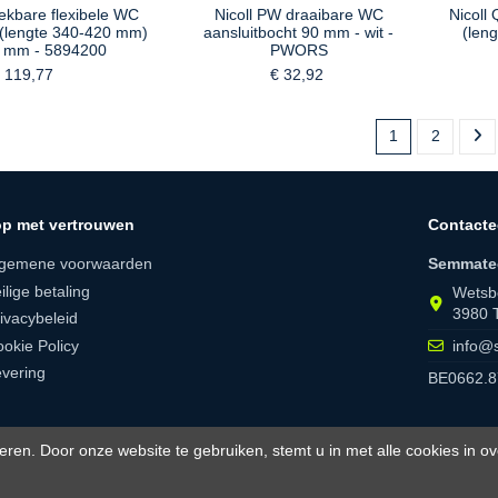
rekbare flexibele WC
Nicoll PW draaibare WC
Nicoll
 (lengte 340-420 mm)
aansluitbocht 90 mm - wit -
(len
0 mm - 5894200
PWORS
 119,77
€ 32,92
1
2
p met vertrouwen
Contacte
lgemene voorwaarden
Semmate
ilige betaling
Wetsb
3980 
ivacybeleid
okie Policy
info@
vering
BE0662.8
eren. Door onze website te gebruiken, stemt u in met alle cookies in