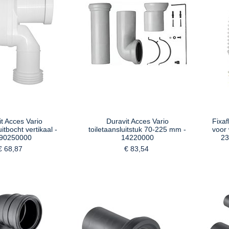
t Acces Vario
Duravit Acces Vario
Fixaf
uitbocht vertikaal -
toiletaansluitstuk 70-225 mm -
voor
90250000
14220000
23
€ 68,87
€ 83,54