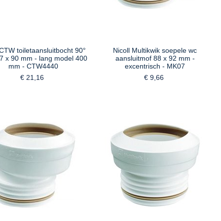
 CTW toiletaansluitbocht 90°
Nicoll Multikwik soepele wc
7 x 90 mm - lang model 400
aansluitmof 88 x 92 mm -
mm - CTW4440
excentrisch - MK07
€ 21,16
€ 9,66