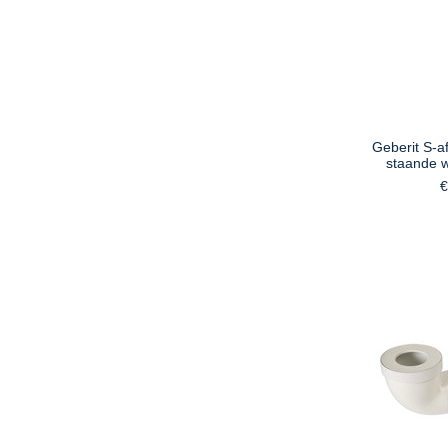
Geberit S-a
staande w
€