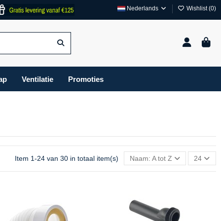
Nederlands
Wishlist (
0
)
ap
Ventilatie
Promoties
Item 1-24 van 30 in totaal item(s)
Naam: A tot Z
24