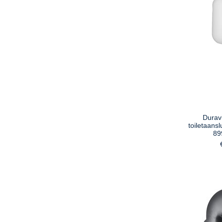
Duravi
toiletaansl
89