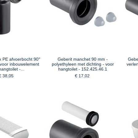
x PE afvoerbocht 90°
Geberit manchet 90 mm -
Gebe
voor inbouwelement
polyethyleen met dichting - voor
verle
angtoilet -...
hangtoilet - 152.425.46.1
€ 38,05
€ 17,02