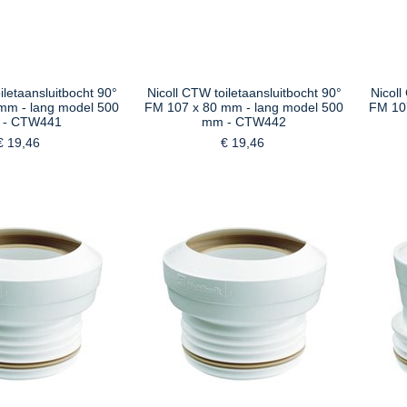
iletaansluitbocht 90°
Nicoll CTW toiletaansluitbocht 90°
Nicoll
mm - lang model 500
FM 107 x 80 mm - lang model 500
FM 10
 - CTW441
mm - CTW442
€ 19,46
€ 19,46