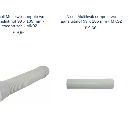
coll Multikwik soepele wc
Nicoll Multikwik soepele wc
nsluitmof 99 x 105 mm -
aansluitmof 99 x 105 mm - MKS2
excentrisch - MK02
€ 9,66
€ 9,66