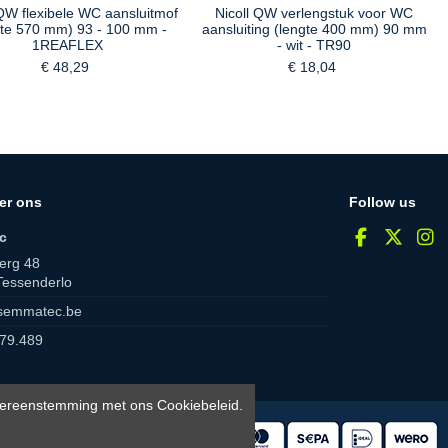
 QW flexibele WC aansluitmof
Nicoll QW verlengstuk voor WC
gte 570 mm) 93 - 100 mm -
aansluiting (lengte 400 mm) 90 mm
1REAFLEX
- wit - TR90
€ 48,29
€ 18,04
er ons
Follow us
c
erg 48
Tessenderlo
semmatec.be
79.489
 overeenstemming met ons Cookiebeleid.