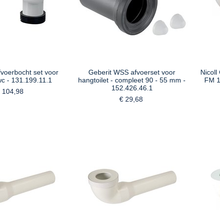
fvoerbocht set voor
Geberit WSS afvoerset voor
Nicoll
c - 131.199.11.1
hangtoilet - compleet 90 - 55 mm -
FM 1
152.426.46.1
 104,98
€ 29,68