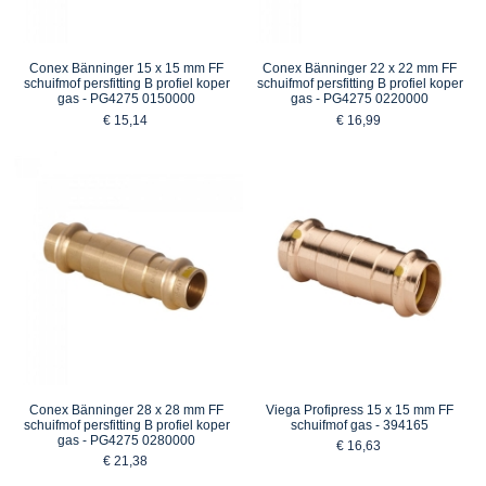
Conex Bänninger 15 x 15 mm FF
Conex Bänninger 22 x 22 mm FF
schuifmof persfitting B profiel koper
schuifmof persfitting B profiel koper
gas - PG4275 0150000
gas - PG4275 0220000
€ 15,14
€ 16,99
Conex Bänninger 28 x 28 mm FF
Viega Profipress 15 x 15 mm FF
schuifmof persfitting B profiel koper
schuifmof gas - 394165
gas - PG4275 0280000
€ 16,63
€ 21,38