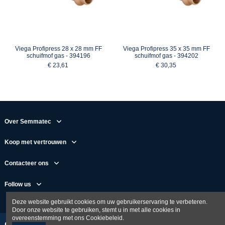
Viega Profipress 28 x 28 mm FF
Viega Profipress 35 x 35 mm FF
schuifmof gas - 394196
schuifmof gas - 394202
€ 23,61
€ 30,35
Over Semmatec
Koop met vertrouwen
Contacteer ons
Follow us
Deze website gebruikt cookies om uw gebruikerservaring te verbeteren.
Door onze website te gebruiken, stemt u in met alle cookies in
overeenstemming met ons Cookiebeleid.