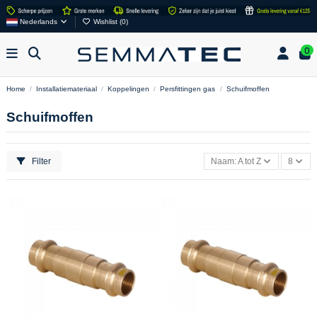
Nederlands
Wishlist (
0
)
0
Home
Installatiemateriaal
Koppelingen
Persfittingen gas
Schuifmoffen
Schuifmoffen
Filter
Naam: A tot Z
8