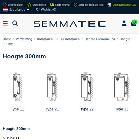
Nederlands
Wishlist (
0
)
0
Home
Verwarming
Radiatoren
ECO radiatoren
Henrad Premium Eco
Hoogte
300mm
Hoogte 300mm
Type 11
Type 21
Type 22
Type 33
Hoogte 300mm
Type 11