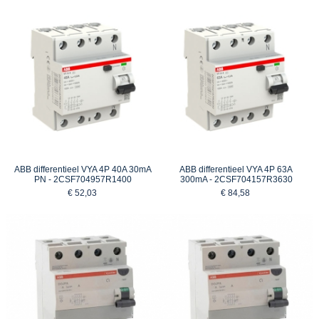
ABB differentieel VYA 4P 40A 30mA
ABB differentieel VYA 4P 63A
PN - 2CSF704957R1400
300mA - 2CSF704157R3630
€ 52,03
€ 84,58