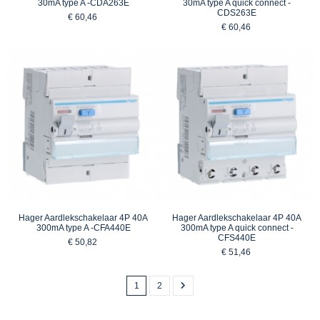
30mA type A -CDA263E
30mA type A quick connect -
CDS263E
€ 60,46
€ 60,46
Hager Aardlekschakelaar 4P 40A
Hager Aardlekschakelaar 4P 40A
300mA type A -CFA440E
300mA type A quick connect -
CFS440E
€ 50,82
€ 51,46
1
2