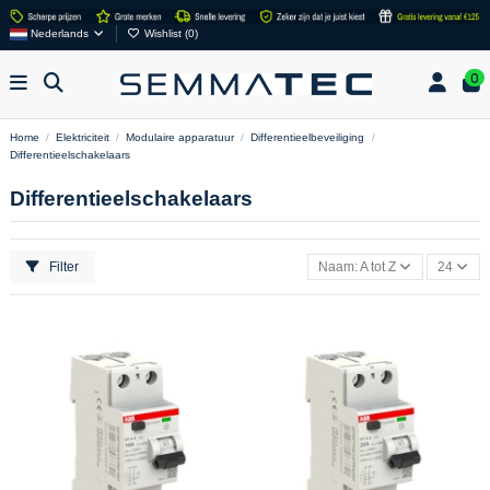
Nederlands
Wishlist (
0
)
0
Home
Elektriciteit
Modulaire apparatuur
Differentieelbeveiliging
Differentieelschakelaars
Differentieelschakelaars
Filter
Naam: A tot Z
24