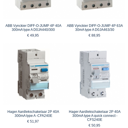
ABB Vynckier DIFF-O-JUMP 4P 40A
ABB Vynckier DIFF-O-JUMP 4P 63A
300mA type A D0JA440/300
30mA type A D0JA463/30
€ 49,95
€ 88,95
Hager Aardlekschakelaar 2P 40A
Hager Aardlekschakelaar 2P 40A
300mA type A -CFA240E
300mA type A quick connect -
CFS240E
€ 51,97
€ 50,95