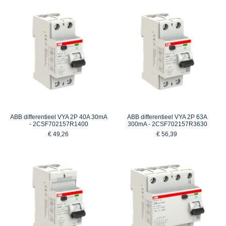
ABB differentieel VYA 2P 40A 30mA
ABB differentieel VYA 2P 63A
- 2CSF702157R1400
300mA - 2CSF702157R3630
€ 49,26
€ 56,39