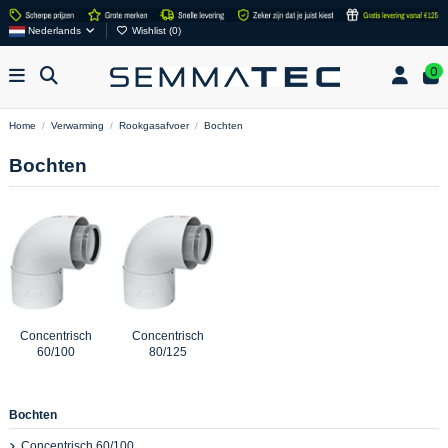
Nederlands
Wishlist (
0
)
0
Home
Verwarming
Rookgasafvoer
Bochten
Bochten
Concentrisch
Concentrisch
60/100
80/125
Bochten
Concentrisch 60/100