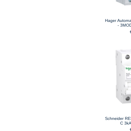
Hager Automaa
- 3MO
Schneider RE
C 3kA