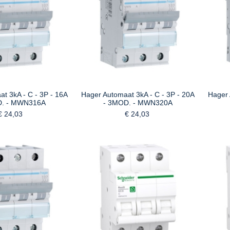
t 3kA - C - 3P - 16A
Hager Automaat 3kA - C - 3P - 20A
Hager 
D. - MWN316A
- 3MOD. - MWN320A
€ 24,03
€ 24,03