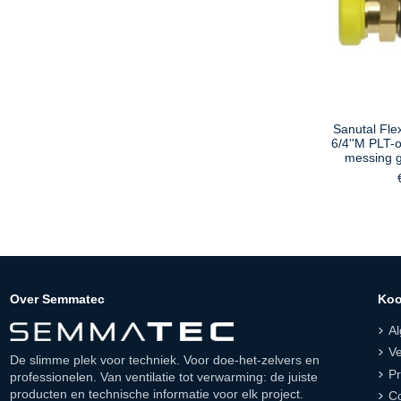
Sanutal Fle
6/4''M PLT-
messing 
Over Semmatec
Koo
A
Ve
De slimme plek voor techniek. Voor doe-het-zelvers en
Pr
professionelen. Van ventilatie tot verwarming: de juiste
producten en technische informatie voor elk project.
Co