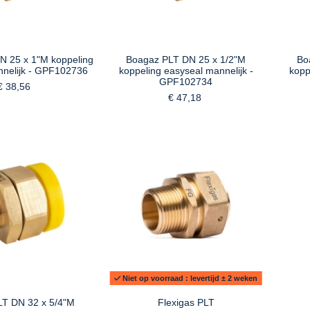
N 25 x 1"M koppeling
Boagaz PLT DN 25 x 1/2"M
Bo
nnelijk - GPF102736
koppeling easyseal mannelijk -
kopp
GPF102734
€ 38,56
€ 47,18
Niet op voorraad : levertijd ± 2 weken
LT DN 32 x 5/4"M
Flexigas PLT