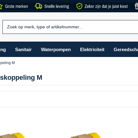
ing
Sanitair
Waterpompen
Elektriciteit
Gereedsch
peling M
skoppeling M