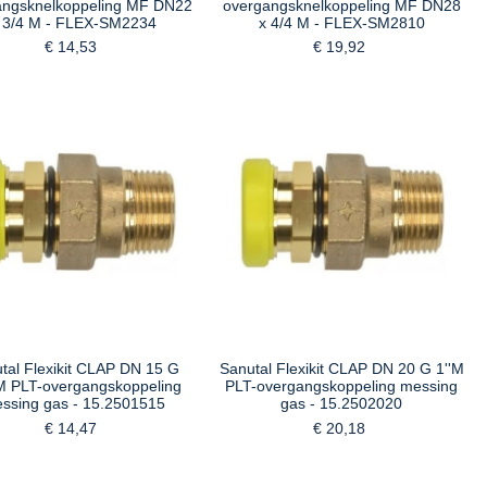
angsknelkoppeling MF DN22
overgangsknelkoppeling MF DN28
 3/4 M - FLEX-SM2234
x 4/4 M - FLEX-SM2810
€ 14,53
€ 19,92
tal Flexikit CLAP DN 15 G
Sanutal Flexikit CLAP DN 20 G 1''M
'M PLT-overgangskoppeling
PLT-overgangskoppeling messing
ssing gas - 15.2501515
gas - 15.2502020
€ 14,47
€ 20,18