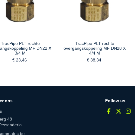
TracPipe PLT rechte
TracPipe PLT rechte
gangskoppeling MF DN22 X
overgangskoppeling MF DN28 X
3/4 M
4/4 M
€ 23,46
€ 38,34
er ons
Follow us
c
erg 48
Tessenderlo
semmatec.be