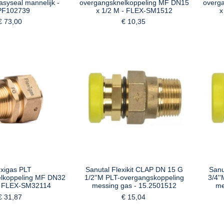
asyseal mannelijk -
overgangsknelkoppeling MF DN15
overg
PF102739
x 1/2 M - FLEX-SM1512
x
€ 73,00
€ 10,35
exigas PLT
Sanutal Flexikit CLAP DN 15 G
Sanu
lkoppeling MF DN32
1/2''M PLT-overgangskoppeling
3/4'
 - FLEX-SM32114
messing gas - 15.2501512
me
€ 31,87
€ 15,04