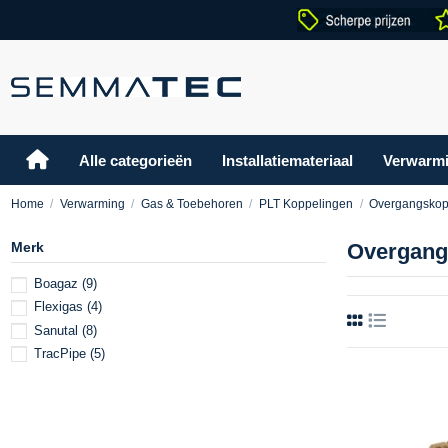
Alle categorieën
Installatiemateriaal
Verwarm
Home
Verwarming
Gas & Toebehoren
PLT Koppelingen
Overgangskop
Merk
Overgang
Boagaz
(9)
Flexigas
(4)
Sanutal
(8)
TracPipe
(5)