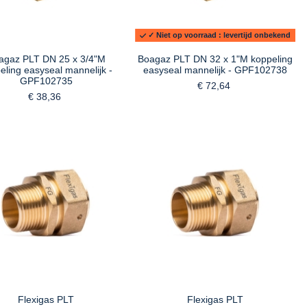
✓ Niet op voorraad : levertijd onbekend
agaz PLT DN 25 x 3/4"M
Boagaz PLT DN 32 x 1"M koppeling
eling easyseal mannelijk -
easyseal mannelijk - GPF102738
GPF102735
€ 72,64
€ 38,36
Flexigas PLT
Flexigas PLT