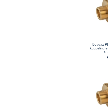
Boagaz P
koppeling e
G