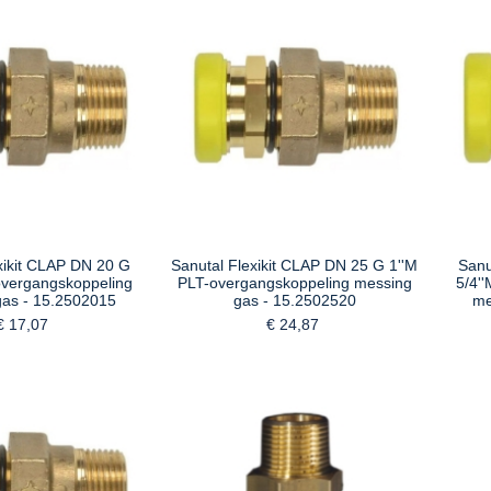
xikit CLAP DN 20 G
Sanutal Flexikit CLAP DN 25 G 1''M
Sanu
overgangskoppeling
PLT-overgangskoppeling messing
5/4'
gas - 15.2502015
gas - 15.2502520
me
€ 17,07
€ 24,87