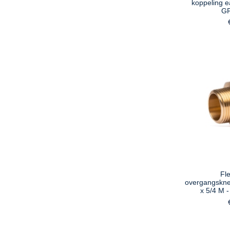
koppeling e
G
Fl
overgangskne
x 5/4 M