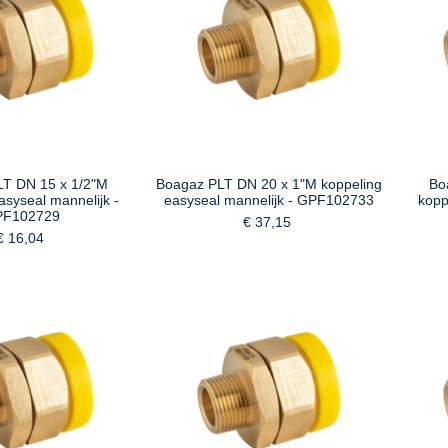
LT DN 15 x 1/2"M
Boagaz PLT DN 20 x 1"M koppeling
Bo
asyseal mannelijk -
easyseal mannelijk - GPF102733
kopp
PF102729
€ 37,15
€ 16,04