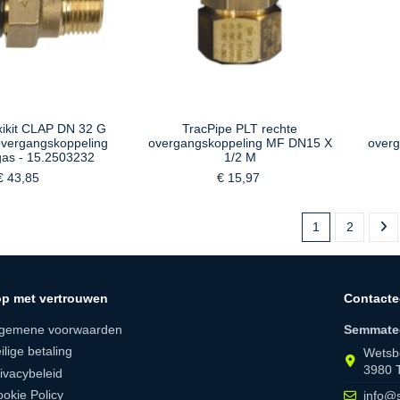
xikit CLAP DN 32 G
TracPipe PLT rechte
overgangskoppeling
overgangskoppeling MF DN15 X
over
gas - 15.2503232
1/2 M
€ 43,85
€ 15,97
1
2
p met vertrouwen
Contacte
lgemene voorwaarden
Semmate
ilige betaling
Wetsb
3980 
ivacybeleid
okie Policy
info@