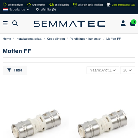
Nederlands
Wishlist (
0
)
0
Home
Installatiemateriaal
Koppelingen
Persfittingen kunststof
Moffen FF
Moffen FF
Filter
Naam: A tot Z
20