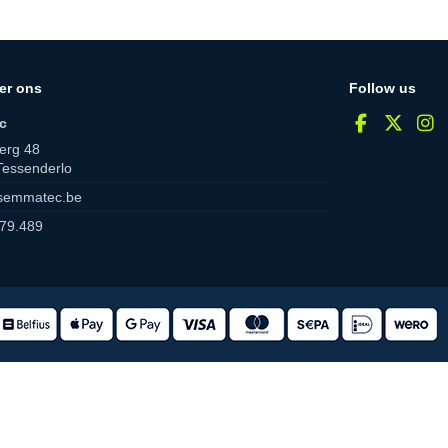
er ons
Follow us
c
erg 48
Tessenderlo
semmatec.be
79.489