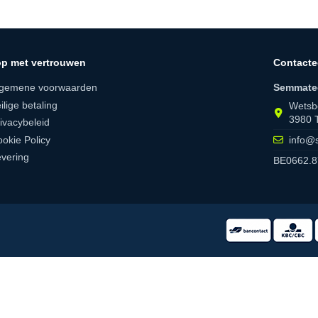
p met vertrouwen
Contacte
lgemene voorwaarden
Semmate
ilige betaling
Wetsb
3980 
ivacybeleid
okie Policy
info@
vering
BE0662.8