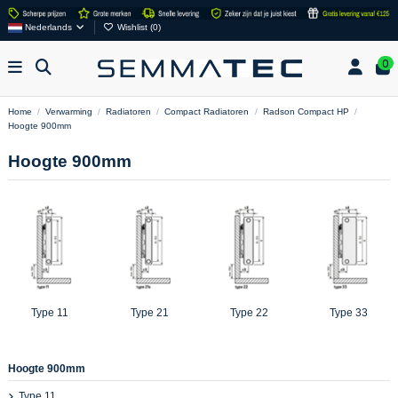
Nederlands
Wishlist (
0
)
0
Home
Verwarming
Radiatoren
Compact Radiatoren
Radson Compact HP
Hoogte 900mm
Hoogte 900mm
Type 11
Type 21
Type 22
Type 33
Hoogte 900mm
Type 11