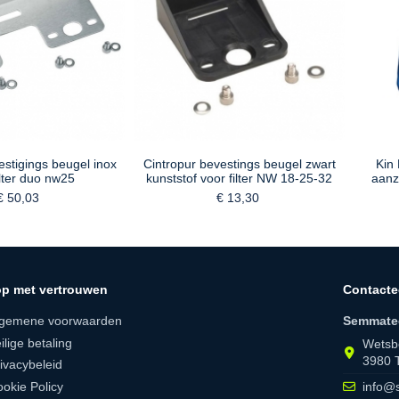
estigings beugel inox
Cintropur bevestings beugel zwart
Kin
ilter duo nw25
kunststof voor filter NW 18-25-32
aanz
€ 50,03
€ 13,30
p met vertrouwen
Contacte
lgemene voorwaarden
Semmate
ilige betaling
Wetsb
3980 
ivacybeleid
okie Policy
info@