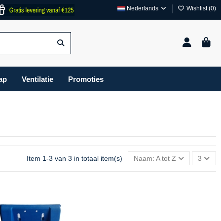
Nederlands
Wishlist (
0
)
ap
Ventilatie
Promoties
Item 1-3 van 3 in totaal item(s)
Naam: A tot Z
3