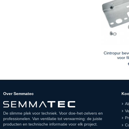
Cintropur bev
voor f
Over Semmatec
Koo
A
Ve
De slimme plek voor techniek. Voor doe-het-zelvers en
Pr
professionelen. Van ventilatie tot verwarming: de juiste
producten en technische informatie voor elk project.
Co