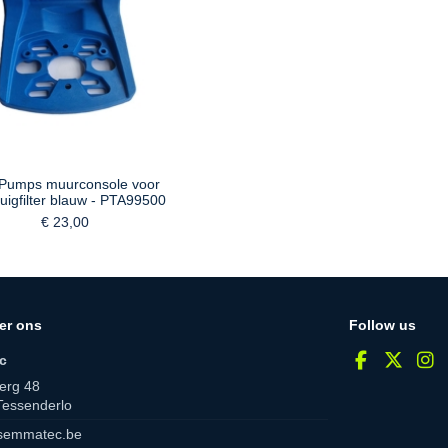
 Pumps muurconsole voor
uigfilter blauw - PTA99500
€ 23,00
er ons
Follow us
c
erg 48
Tessenderlo
semmatec.be