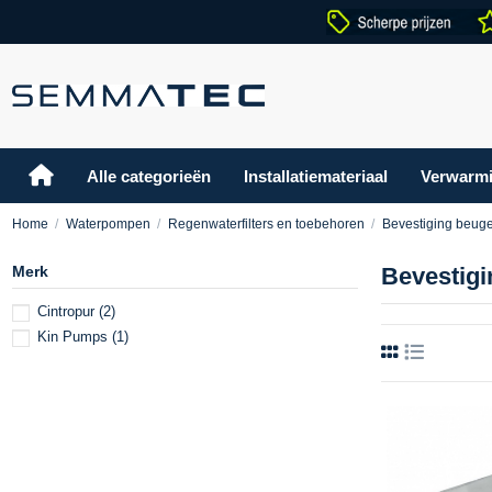
Alle categorieën
Installatiemateriaal
Verwarm
Home
Waterpompen
Regenwaterfilters en toebehoren
Bevestiging beuge
Merk
Bevestigi
Cintropur
(2)
Kin Pumps
(1)