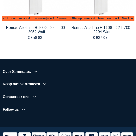
Niet op voorraad : levertermijn ± 3 - 5 weken
Niet op voorraad : levertermijn ± 3 - 5 weken
Henrad Alto Line H:1600 T:22 L:600
Henrad Alto Line H:1600 T:22 L:700
- 2052 Watt
- 2394 Watt
€ 850,03
€ 937,07
Over Semmatec
Koop met vertrouwen
Contacteer ons
Follow us