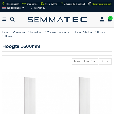
Nederlands
Wishlist (
0
)
0
Home
Verwarming
Radiatoren
Verticale radiatoren
Henrad Alto Line
Hoogte
1600mm
Hoogte 1600mm
Naam: A tot Z
20