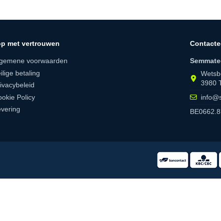
p met vertrouwen
Contacte
lgemene voorwaarden
Semmate
ilige betaling
Wetsb
3980 
ivacybeleid
okie Policy
info@
vering
BE0662.8