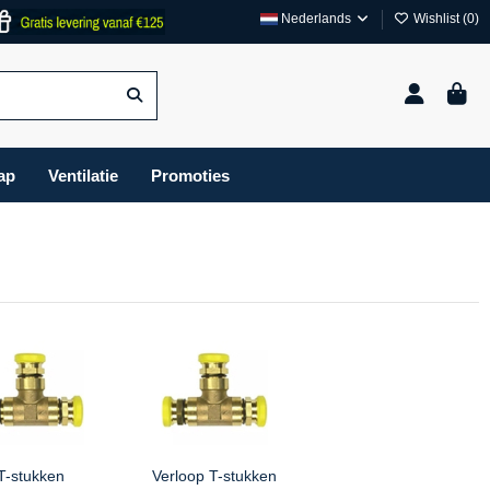
Nederlands
Wishlist (
0
)
ap
Ventilatie
Promoties
T-stukken
Verloop T-stukken