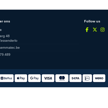
er ons
Follow us
c
erg 48
Tessenderlo
semmatec.be
79.489