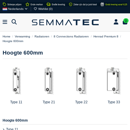
Nederlands
Wishlist (
0
)
0
Home
Verwarming
Radiatoren
8 Connections Radiatoren
Henrad Premium 8
Hoogte 600mm
Hoogte 600mm
Type 11
Type 21
Type 22
Type 33
Hoogte 600mm
Type 11