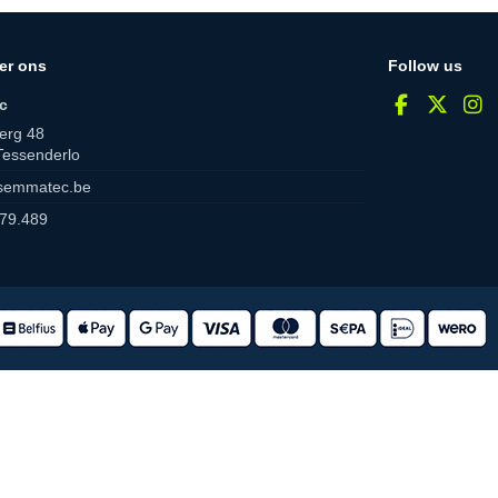
er ons
Follow us
c
erg 48
Tessenderlo
semmatec.be
79.489