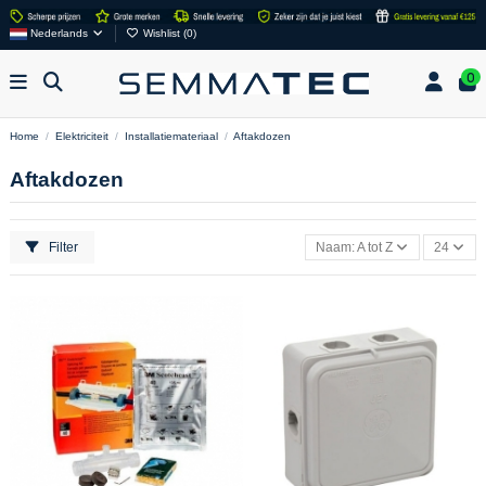
Nederlands
Wishlist (
0
)
0
Home
Elektriciteit
Installatiemateriaal
Aftakdozen
Aftakdozen
Filter
Naam: A tot Z
24