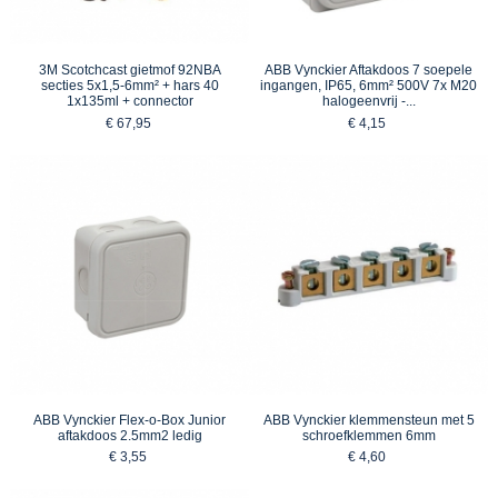
3M Scotchcast gietmof 92NBA
ABB Vynckier Aftakdoos 7 soepele
secties 5x1,5-6mm² + hars 40
ingangen, IP65, 6mm² 500V 7x M20
1x135ml + connector
halogeenvrij -...
€ 67,95
€ 4,15
ABB Vynckier Flex-o-Box Junior
ABB Vynckier klemmensteun met 5
aftakdoos 2.5mm2 ledig
schroefklemmen 6mm
€ 3,55
€ 4,60