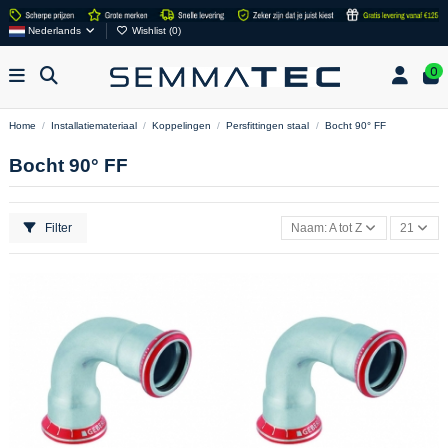
Nederlands
Wishlist (
0
)
0
Home
Installatiemateriaal
Koppelingen
Persfittingen staal
Bocht 90° FF
Bocht 90° FF
Filter
Naam: A tot Z
21