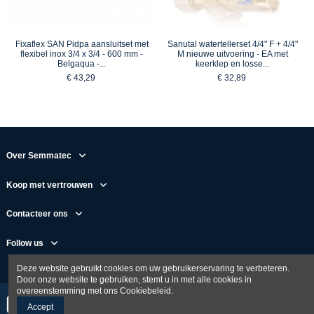
Fixaflex SAN Pidpa aansluitset met
Sanutal watertellerset 4/4" F + 4/4"
flexibel inox 3/4 x 3/4 - 600 mm -
M nieuwe uitvoering - EA met
Belgaqua -...
keerklep en losse...
€ 43,29
€ 32,89
Over Semmatec
Koop met vertrouwen
Contacteer ons
Follow us
Deze website gebruikt cookies om uw gebruikerservaring te verbeteren.
Door onze website te gebruiken, stemt u in met alle cookies in
overeenstemming met ons Cookiebeleid.
Accept