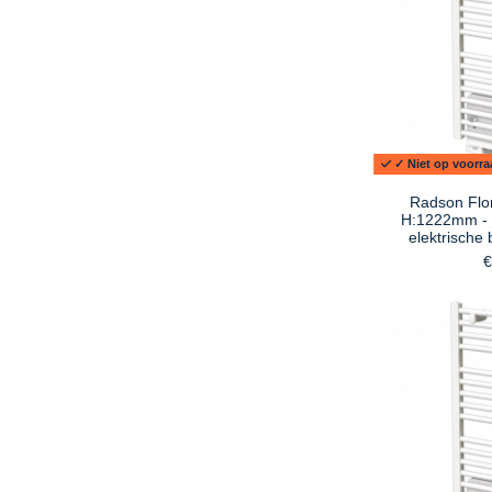
✓ Niet op voorraa
Radson Flo
H:1222mm - 
elektrische 
€