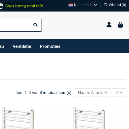
Nederlands
Wishlist (
0
)
ap
Ventilatie
Promoties
Item 1-8 van 8 in totaal item(s)
Naam: A tot Z
8