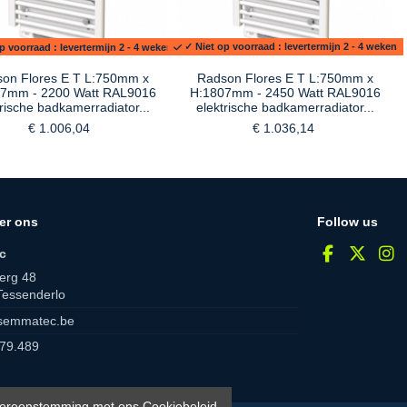
p voorraad : levertermijn 2 - 4 weken
✓ Niet op voorraad : levertermijn 2 - 4 weken
on Flores E T L:750mm x
Radson Flores E T L:750mm x
7mm - 2200 Watt RAL9016
H:1807mm - 2450 Watt RAL9016
trische badkamerradiator...
elektrische badkamerradiator...
€ 1.006,04
€ 1.036,14
er ons
Follow us
c
erg 48
Tessenderlo
semmatec.be
79.489
 overeenstemming met ons Cookiebeleid.