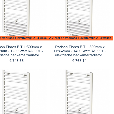
p voorraad : levertermijn 2 - 4 weken
✓ Niet op voorraad : levertermijn 2 - 4 weken
on Flores E T L:500mm x
Radson Flores E T L:500mm x
7mm - 1250 Watt RAL9016
H:862mm - 1450 Watt RAL9016
trische badkamerradiator...
elektrische badkamerradiator...
€ 743,68
€ 768,14