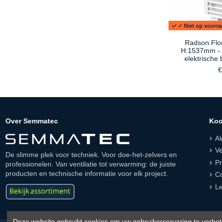
✓ Niet op voorraa
Radson Flo
H:1537mm - 
elektrische 
€
Over Semmatec
Koo
A
Ve
De slimme plek voor techniek. Voor doe-het-zelvers en
Pr
professionelen. Van ventilatie tot verwarming: de juiste
producten en technische informatie voor elk project.
Co
Le
Deze website gebruikt cookies om uw gebruikerservaring te verbet