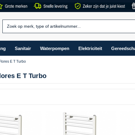
ing
Sanitair
Waterpompen
Elektriciteit
Gereedsch
lores E T Turbo
ores E T Turbo