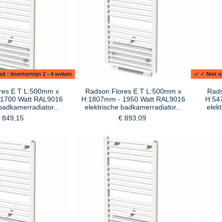
d : levertermijn 2 - 4 weken
✓ Niet o
res E T L:500mm x
Radson Flores E T L:500mm x
Rads
1700 Watt RAL9016
H:1807mm - 1950 Watt RAL9016
H:54
badkamerradiator...
elektrische badkamerradiator...
elek
 849,15
€ 893,09