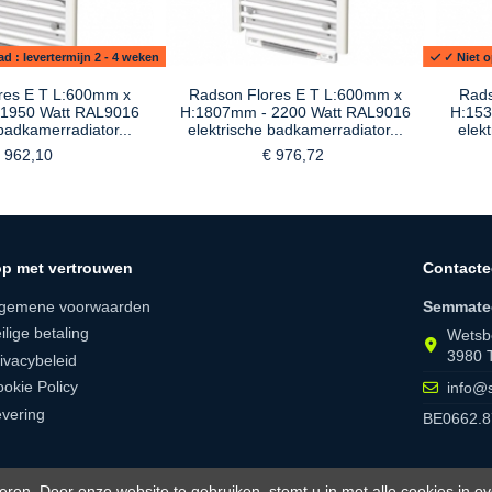
d : levertermijn 2 - 4 weken
✓ Niet o
res E T L:600mm x
Radson Flores E T L:600mm x
Rads
1950 Watt RAL9016
H:1807mm - 2200 Watt RAL9016
H:153
badkamerradiator...
elektrische badkamerradiator...
elek
 962,10
€ 976,72
p met vertrouwen
Contacte
lgemene voorwaarden
Semmate
ilige betaling
Wetsb
3980 
ivacybeleid
okie Policy
info@
vering
BE0662.8
eren. Door onze website te gebruiken, stemt u in met alle cookies in