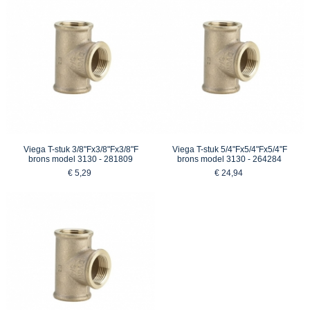
Viega T-stuk 3/8"Fx3/8"Fx3/8"F
Viega T-stuk 5/4"Fx5/4"Fx5/4"F
brons model 3130 - 281809
brons model 3130 - 264284
€ 5,29
€ 24,94