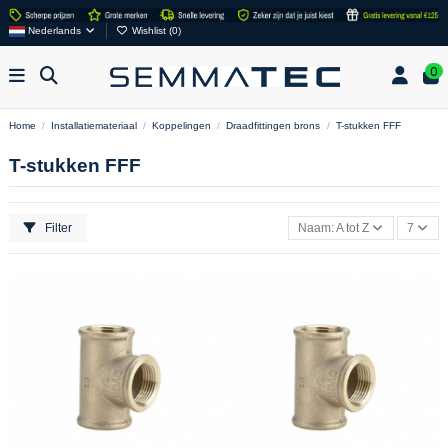
Nederlands
Wishlist (
0
)
0
Home
Installatiemateriaal
Koppelingen
Draadfittingen brons
T-stukken FFF
T-stukken FFF
Filter
Naam: A tot Z
7