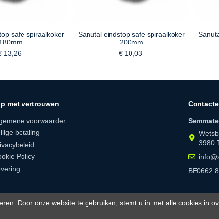
top safe spiraalkoker
Sanutal eindstop safe spiraalkoker
Sanuta
180mm
200mm
€ 13,26
€ 10,03
p met vertrouwen
Contacte
lgemene voorwaarden
Semmate
ilige betaling
Wetsb
3980 
ivacybeleid
okie Policy
info@
vering
BE0662.8
eren. Door onze website te gebruiken, stemt u in met alle cookies in