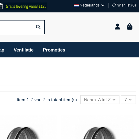
Nederlands
Wishlist (
0
)
ap
Ventilatie
Promoties
Item 1-7 van 7 in totaal item(s)
Naam: A tot Z
7