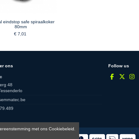
l eindstop safe spiraalkoker
80mm
€ 7,01
er ons
Follow us
c
erg 48
Tessenderlo
semmatec.be
79.489
 overeenstemming met ons Cookiebeleid.