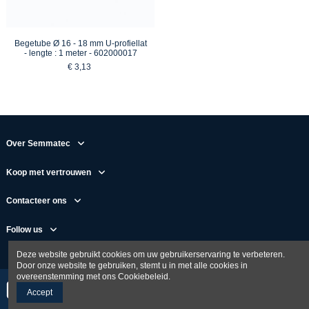
Begetube Ø 16 - 18 mm U-profiellat
- lengte : 1 meter - 602000017
€ 3,13
Over Semmatec
Koop met vertrouwen
Contacteer ons
Follow us
Deze website gebruikt cookies om uw gebruikerservaring te verbeteren.
Door onze website te gebruiken, stemt u in met alle cookies in
overeenstemming met ons Cookiebeleid.
Accept