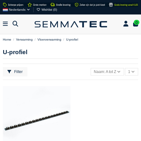
Nederlands
Wishlist (
0
)
0
Home
Verwarming
Vloerverwarming
U-profiel
U-profiel
Filter
Naam: A tot Z
1