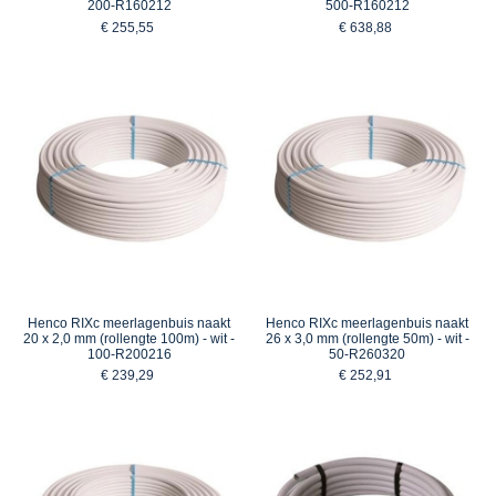
200-R160212
500-R160212
€ 255,55
€ 638,88
Henco RIXc meerlagenbuis naakt
Henco RIXc meerlagenbuis naakt
20 x 2,0 mm (rollengte 100m) - wit -
26 x 3,0 mm (rollengte 50m) - wit -
100-R200216
50-R260320
€ 239,29
€ 252,91