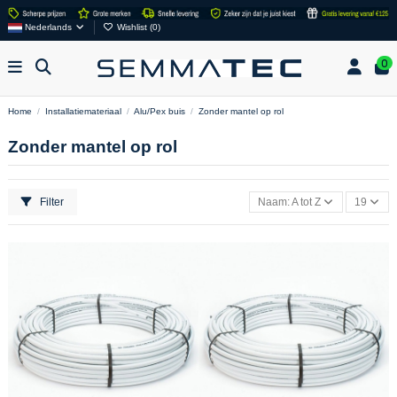
Nederlands
Wishlist (
0
)
0
Home
Installatiemateriaal
Alu/Pex buis
Zonder mantel op rol
Zonder mantel op rol
Filter
Naam: A tot Z
19