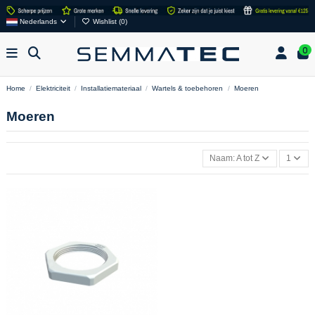
Nederlands
Wishlist (
0
)
0
Home
Elektriciteit
Installatiemateriaal
Wartels & toebehoren
Moeren
Moeren
Naam: A tot Z
1