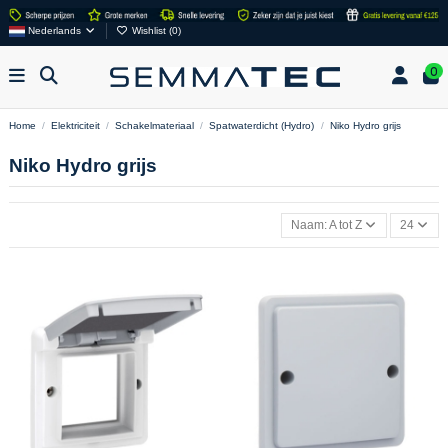
Nederlands
Wishlist (
0
)
0
Home
Elektriciteit
Schakelmateriaal
Spatwaterdicht (Hydro)
Niko Hydro grijs
Niko Hydro grijs
Naam: A tot Z
24