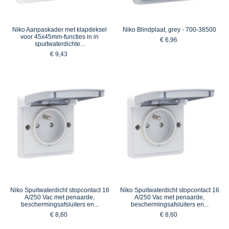
Niko Aanpaskader met klapdeksel
Niko Blindplaat, grey - 700-38500
voor 45x45mm-functies in in
€ 6,96
spuitwaterdichte...
€ 9,43
Niko Spuitwaterdicht stopcontact 16
Niko Spuitwaterdicht stopcontact 16
A/250 Vac met penaarde,
A/250 Vac met penaarde,
beschermingsafsluiters en...
beschermingsafsluiters en...
€ 8,60
€ 8,60