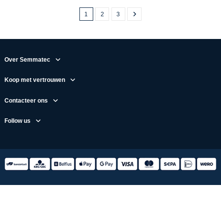
1
2
3
Over Semmatec
Koop met vertrouwen
Contacteer ons
Follow us