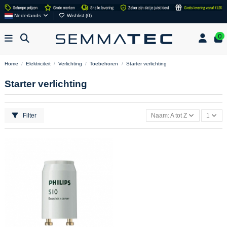
Nederlands
Wishlist (
0
)
0
Home
Elektriciteit
Verlichting
Toebehoren
Starter verlichting
Starter verlichting
Filter
Naam: A tot Z
1