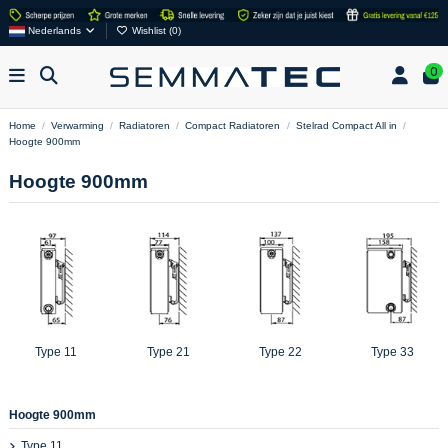
Nederlands
Wishlist (
0
)
0
Home
Verwarming
Radiatoren
Compact Radiatoren
Stelrad Compact All in
Hoogte 900mm
Hoogte 900mm
Type 11
Type 21
Type 22
Type 33
Hoogte 900mm
Type 11