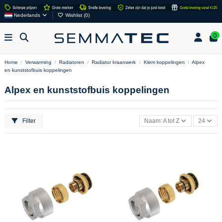
Nederlands
Wishlist (
0
)
0
Home
Verwarming
Radiatoren
Radiator kraanwerk
Klem koppelingen
Alpex
en kunststofbuis koppelingen
Alpex en kunststofbuis koppelingen
Filter
Naam: A tot Z
24