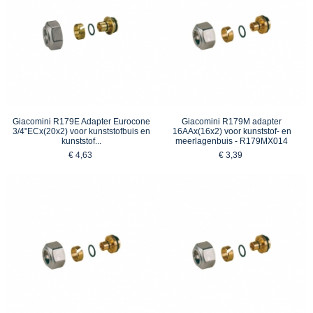
Giacomini R179E Adapter Eurocone
Giacomini R179M adapter
3/4"ECx(20x2) voor kunststofbuis en
16AAx(16x2) voor kunststof- en
kunststof...
meerlagenbuis - R179MX014
€ 4,63
€ 3,39