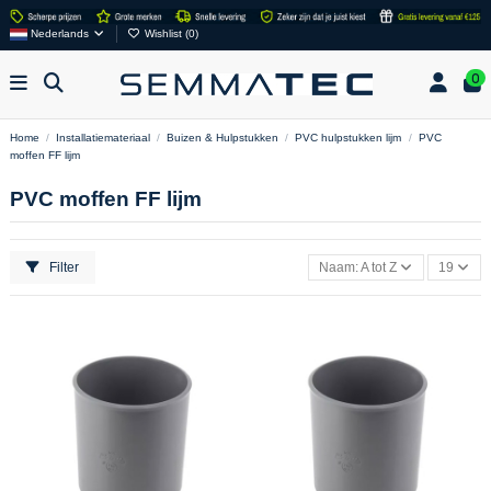
Nederlands
Wishlist (
0
)
0
Home
Installatiemateriaal
Buizen & Hulpstukken
PVC hulpstukken lijm
PVC
moffen FF lijm
PVC moffen FF lijm
Filter
Naam: A tot Z
19