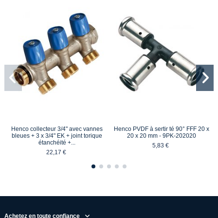
Henco collecteur 3/4" avec vannes
Henco PVDF à sertir té 90° FFF 20 x
bleues + 3 x 3/4" EK + joint torique
20 x 20 mm - 9PK-202020
étanchéité +...
5,83 €
22,17 €
Achetez en toute confiance