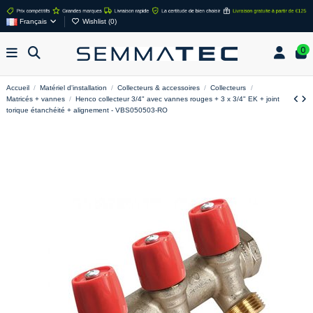
Français
Wishlist (
0
)
0
Accueil
Matériel d'installation
Collecteurs & accessoires
Collecteurs
Matricés + vannes
Henco collecteur 3/4" avec vannes rouges + 3 x 3/4" EK + joint
torique étanchéité + alignement - VBS050503-RO