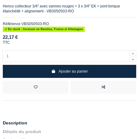
Henco collecteur 3/4" avec vannes rouges + 3 x 3/4" EK + joint torique
étanchéité + alignement - VBS050503-RO
Référence
VBS050503-RO
En stock : livraison en Benelux, France et Allemagne
22,17 €
TTC
Ajouter au panier
Description
Détails du produit