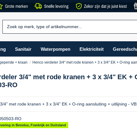
ing
Sanitair
Waterpompen
Elektriciteit
Gereedsch
eperste + kraan
Henco verdeler 3/4" met rode kranen + 3 x 3/4" EK + O-ring aan
eler 3/4" met rode kranen + 3 x 3/4" EK + O-
03-RO
3/4" met rode kranen + 3 x 3/4" EK + O-ring aansluiting + uitlijning -
050503-RO
vering in Benelux, Frankrijk en Duitsland