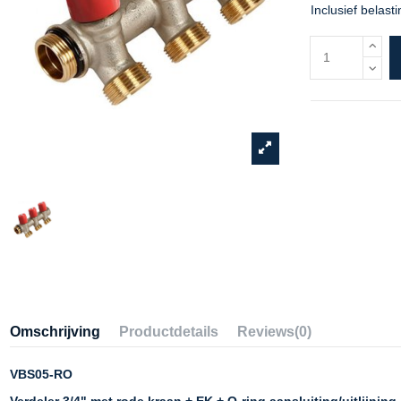
Inclusief belasti
Omschrijving
Productdetails
Reviews
(0)
VBS05-RO
Verdeler 3/4" met rode kraan + EK + O-ring aansluiting/uitlijning