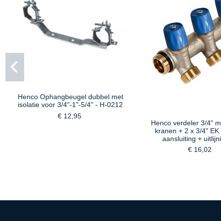
Henco Ophangbeugel dubbel met
isolatie voor 3/4"-1"-5/4" - H-0212
€ 12,95
Henco verdeler 3/4" m
kranen + 2 x 3/4" EK
aansluiting + uitlijni
€ 16,02