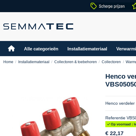
Alle categorieën
Installatiemateriaal
Verwarm
Home
Installatiemateriaal
Collectoren & toebehoren
Collectoren
Warmg
Henco verd
VBS0505
Henco verdeler 
Referentie
VBS
Op voorraad : le
€ 22,17