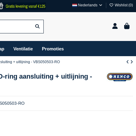
Nederlands
Wishlist (
0
)
ap
Ventilatie
Promoties
sluiting + uitlijning - VBS050503-RO
ring aansluiting + uitlijning -
 VBS050503-RO