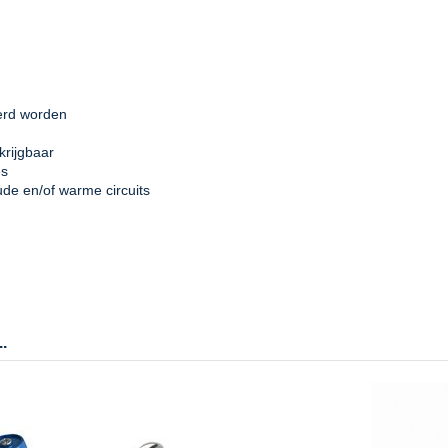
eerd worden
krijgbaar
es
oude en/of warme circuits
.