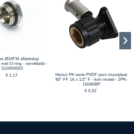
be Ø3/8"M afdekstop
met O-ring - vernikkeld -
510000003
Henco PK-serie PVDF pers muurplaat
€ 1,17
90° FF 16 x 1/2" F - kort model - 2PK-
1604KBP
€ 5,02